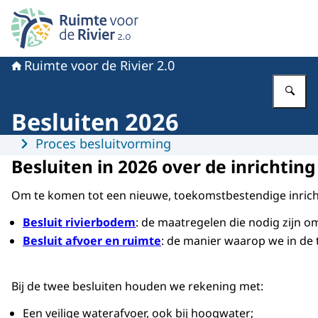
Naar de homepage van Ruimte voor de rivier 2.0
Ruimte voor de Rivier 2.0
Vu
Besluiten 2026
Menu
Proces besluitvorming
Besluiten in 2026 over de inrichtin
Om te komen tot een nieuwe, toekomstbestendige inrich
Besluit rivierbodem
: de maatregelen die nodig zijn 
Besluit afvoer en ruimte
: de manier waarop we in de 
Bij de twee besluiten houden we rekening met:
Een veilige waterafvoer, ook bij hoogwater;