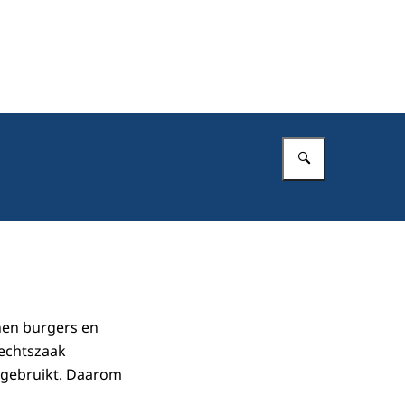
Vul in wat 
nen burgers en
rechtszaak
 gebruikt. Daarom