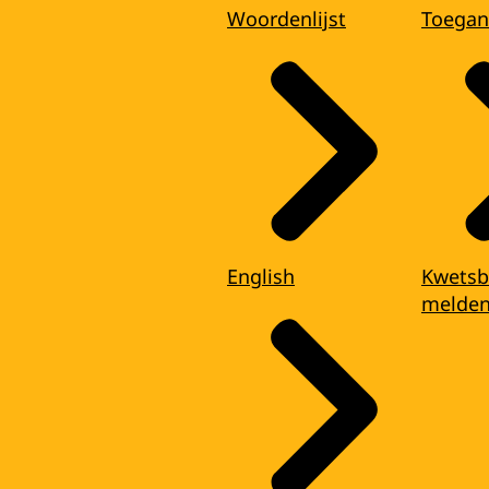
Woordenlijst
Toegan
English
Kwetsb
melde