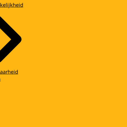
kelijkheid
aarheid
n