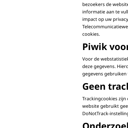
bezoekers de website
informatie aan te vu
impact op uw privacy
Telecommunicatiewet
cookies.
Piwik voo
Voor de webstatistie
deze gegevens. Hier
gegevens gebruiken w
Geen trac
Trackingcookies zijn
website gebruikt ge
DoNotTrack-instellin
Onderzoe