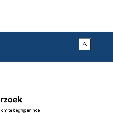
Vul in wat 
erzoek
 om te begrijpen hoe