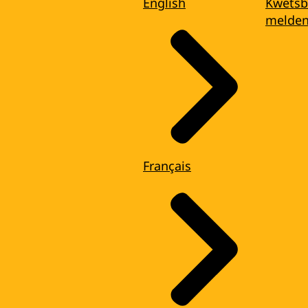
English
Kwetsb
melde
Français