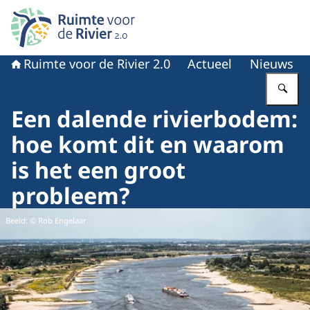
Naar de homepage van Ruimte voor de rivier 2.0
Ruimte voor de Rivier 2.0
Actueel
Nieuws
Vu
Een dalende rivierbodem:
hoe komt dit en waarom
is het een groot
probleem?
Beeld: © Rob Engelaar