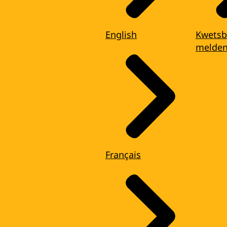
English
Kwetsb
melde
Français