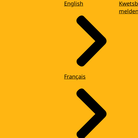
English
Kwetsb
melde
Français