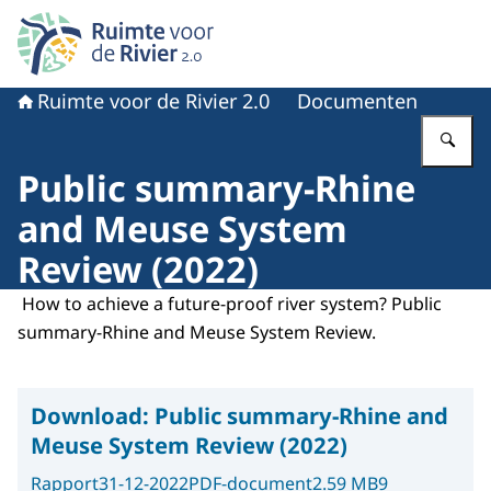
Naar de homepage van Ruimte voor de rivier 2.0
Ruimte voor de Rivier 2.0
Documenten
Vu
Public summary-Rhine
and Meuse System
Review (2022)
How to achieve a future-proof river system? Public
summary-Rhine and Meuse System Review.
Download:
Public summary-Rhine and
Meuse System Review (2022)
Rapport
31-12-2022
PDF-document
2.59 MB
9