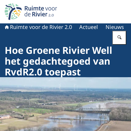
Naar de homepage van Ruimte voor de rivier 2.0
Ruimte voor de Rivier 2.0
Actueel
Nieuws
Vu
Hoe Groene Rivier Well
het gedachtegoed van
RvdR2.0 toepast